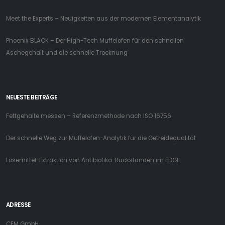
Meet the Experts – Neuigkeiten aus der modernen Elementanalytik
Phoenix BLACK – Der High-Tech Muffelofen für den schnellen
Aschegehalt und die schnelle Trocknung
NEUESTE BEITRÄGE
Fettgehalte messen – Referenzmethode nach ISO 16756
Der schnelle Weg zur Muffelofen-Analytik für die Getreidequalität
Lösemittel-Extraktion von Antibiotika-Rückstanden im EDGE
ADRESSE
CEM GmbH