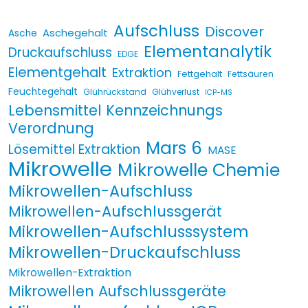
Aufschluss
Discover
Aschegehalt
Asche
Elementanalytik
Druckaufschluss
EDGE
Elementgehalt
Extraktion
Fettgehalt
Fettsäuren
Feuchtegehalt
Glührückstand
Glühverlust
ICP-MS
Lebensmittel Kennzeichnungs
Verordnung
Mars 6
Lösemittel Extraktion
MASE
Mikrowelle
Mikrowelle Chemie
Mikrowellen-Aufschluss
Mikrowellen-Aufschlussgerät
Mikrowellen-Aufschlusssystem
Mikrowellen-Druckaufschluss
Mikrowellen-Extraktion
Mikrowellen Aufschlussgeräte