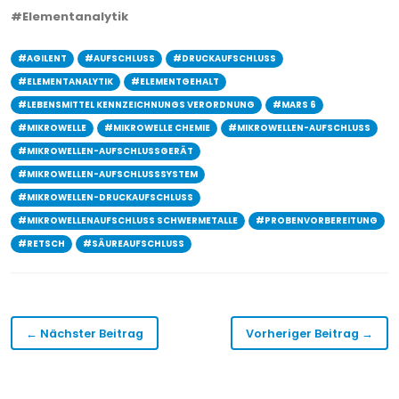
#Elementanalytik
#AGILENT
#AUFSCHLUSS
#DRUCKAUFSCHLUSS
#ELEMENTANALYTIK
#ELEMENTGEHALT
#LEBENSMITTEL KENNZEICHNUNGS VERORDNUNG
#MARS 6
#MIKROWELLE
#MIKROWELLE CHEMIE
#MIKROWELLEN-AUFSCHLUSS
#MIKROWELLEN-AUFSCHLUSSGERÄT
#MIKROWELLEN-AUFSCHLUSSSYSTEM
#MIKROWELLEN-DRUCKAUFSCHLUSS
#MIKROWELLENAUFSCHLUSS SCHWERMETALLE
#PROBENVORBEREITUNG
#RETSCH
#SÄUREAUFSCHLUSS
← Nächster Beitrag
Vorheriger Beitrag →