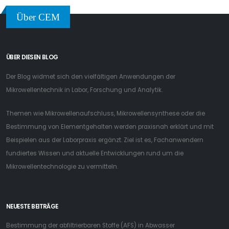
Über CEM
ÜBER DIESEN BLOG
Der Blog widmet sich den vielfältigen Anwendungen der
Mikrowellentechnik in Labor, Forschung und Analytik.
Themen wie Mikrowellenaufschluss, Mikrowellensynthese oder die
Bestimmung von Elementgehalten werden praxisnah erklärt und mit
Beispielen aus der Laborpraxis ergänzt. Ziel ist es, Fachanwendern
fundiertes Wissen und aktuelle Entwicklungen rund um die
Mikrowellentechnologie zu vermitteln.
NEUESTE BEITRÄGE
Bestimmung der abfiltrierbaren Stoffe (AFS) in Abwasser