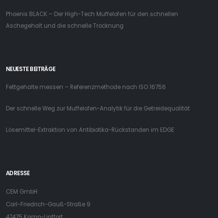
Phoenix BLACK – Der High-Tech Muffelofen für den schnellen
Aschegehalt und die schnelle Trocknung
NEUESTE BEITRÄGE
Fettgehalte messen – Referenzmethode nach ISO 16756
Der schnelle Weg zur Muffelofen-Analytik für die Getreidequalität
Lösemittel-Extraktion von Antibiotika-Rückstanden im EDGE
ADRESSE
CEM GmbH
Carl-Friedrich-Gauß-Straße 9
47475 Kamp-Lintfort