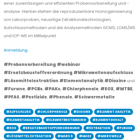
einer zuverlässigen und effizienten Probenvorbereitung und -
analyse. Hierbei stehen die reproduzierbare Homogenisierung
von Laborproben, neuartige Extraktionstechnologien,
Aufschlussmethoden und die Analysemethoden GCMS, LCMS/MS
und ICP-MS im Mittelpunkt.
Anmeldung
#Probenvorbereitung
#webinar
#Ersatzbaustoffverordnung
#Mikrowellenaufschluss
#Lösemittelextraktion
#Elementanalytik
#Dioxine
und
#Furane
,
#PCBs
,
#PAKs
,
#Chlorphenole
,
#EOX
,
#MTBE
,
#PFAS
,
#Pestizide
,
#Phenole
,
#Schwermetalle
#AUFSCHLUSS
#CHLORPHENOLE
#DIOXINE
#ELEMENT ANALYTIK
#ELEMENTANALYTIK
#ELEMENTBESTIMMUNG
#ELEMENTGEHALT
#EOX
#ERSATZBAUSTOFFVERORDNUNG
#EXTRAKTION
#FURANE
#LÖSEMITTEL EXTRAKTION
#MARS 6
#MASE
#MIKROWELLE