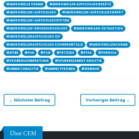
#MIKROWELLE CHEMIE
#MIKROWELLEN AUFSCHLUSSGERÄTE
#MIKROWELLEN-AUFSCHLUSS
#MIKROWELLEN-AUFSCHLUSSGERÄT
#MIKROWELLEN-AUFSCHLUSSSYSTEM
#MIKROWELLEN-DRUCKAUFSCHLUSS
#MIKROWELLEN-EXTRAKTION
#MIKROWELLENAUFSCHLUSS ICP
#MIKROWELLENAUFSCHLUSS SCHWERMETALLE
#MIKROWELLENCHEMIE
#MTBE
#PAK
#PCB
#PETIZIDE
#PFAS
#PHENOLE
#PROBENVORBEREITUNG
#SPURENELEMENT ANALYTIK
#UMWELTANALYTIK
#UMWELTPROBEN
#WEBINAR
← Nächster Beitrag
Vorheriger Beitrag →
Über CEM