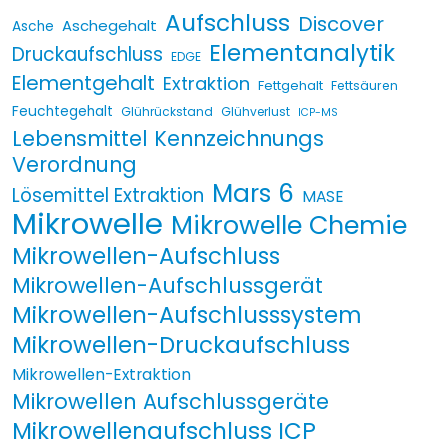
Aufschluss
Discover
Aschegehalt
Asche
Elementanalytik
Druckaufschluss
EDGE
Elementgehalt
Extraktion
Fettgehalt
Fettsäuren
Feuchtegehalt
Glührückstand
Glühverlust
ICP-MS
Lebensmittel Kennzeichnungs
Verordnung
Mars 6
Lösemittel Extraktion
MASE
Mikrowelle
Mikrowelle Chemie
Mikrowellen-Aufschluss
Mikrowellen-Aufschlussgerät
Mikrowellen-Aufschlusssystem
Mikrowellen-Druckaufschluss
Mikrowellen-Extraktion
Mikrowellen Aufschlussgeräte
Mikrowellenaufschluss ICP