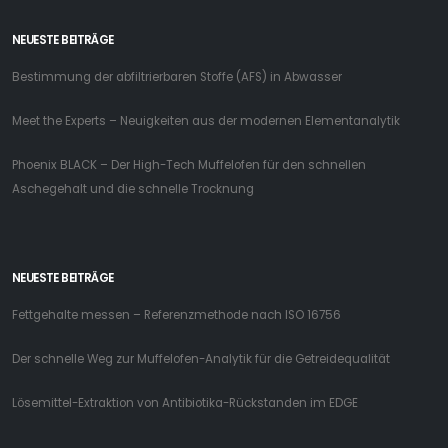
NEUESTE BEITRÄGE
Bestimmung der abfiltrierbaren Stoffe (AFS) in Abwasser
Meet the Experts – Neuigkeiten aus der modernen Elementanalytik
Phoenix BLACK – Der High-Tech Muffelofen für den schnellen
Aschegehalt und die schnelle Trocknung
NEUESTE BEITRÄGE
Fettgehalte messen – Referenzmethode nach ISO 16756
Der schnelle Weg zur Muffelofen-Analytik für die Getreidequalität
Lösemittel-Extraktion von Antibiotika-Rückstanden im EDGE