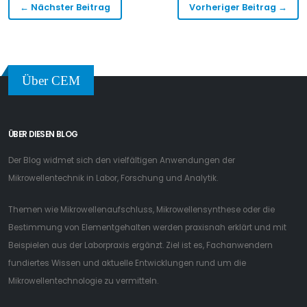
← Nächster Beitrag
Vorheriger Beitrag →
Über CEM
ÜBER DIESEN BLOG
Der Blog widmet sich den vielfältigen Anwendungen der
Mikrowellentechnik in Labor, Forschung und Analytik.
Themen wie Mikrowellenaufschluss, Mikrowellensynthese oder die
Bestimmung von Elementgehalten werden praxisnah erklärt und mit
Beispielen aus der Laborpraxis ergänzt. Ziel ist es, Fachanwendern
fundiertes Wissen und aktuelle Entwicklungen rund um die
Mikrowellentechnologie zu vermitteln.