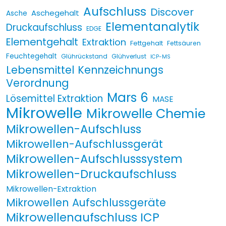
Aufschluss
Discover
Aschegehalt
Asche
Elementanalytik
Druckaufschluss
EDGE
Elementgehalt
Extraktion
Fettgehalt
Fettsäuren
Feuchtegehalt
Glührückstand
Glühverlust
ICP-MS
Lebensmittel Kennzeichnungs
Verordnung
Mars 6
Lösemittel Extraktion
MASE
Mikrowelle
Mikrowelle Chemie
Mikrowellen-Aufschluss
Mikrowellen-Aufschlussgerät
Mikrowellen-Aufschlusssystem
Mikrowellen-Druckaufschluss
Mikrowellen-Extraktion
Mikrowellen Aufschlussgeräte
Mikrowellenaufschluss ICP