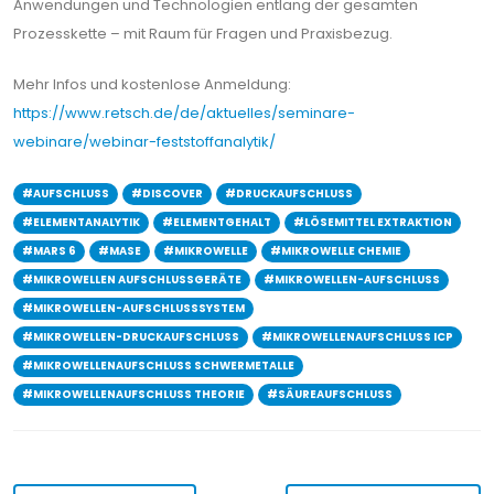
Anwendungen und Technologien entlang der gesamten
Prozesskette – mit Raum für Fragen und Praxisbezug.
Mehr Infos und kostenlose Anmeldung:
https://www.retsch.de/de/aktuelles/seminare-
webinare/webinar-feststoffanalytik/
#AUFSCHLUSS
#DISCOVER
#DRUCKAUFSCHLUSS
#ELEMENTANALYTIK
#ELEMENTGEHALT
#LÖSEMITTEL EXTRAKTION
#MARS 6
#MASE
#MIKROWELLE
#MIKROWELLE CHEMIE
#MIKROWELLEN AUFSCHLUSSGERÄTE
#MIKROWELLEN-AUFSCHLUSS
#MIKROWELLEN-AUFSCHLUSSSYSTEM
#MIKROWELLEN-DRUCKAUFSCHLUSS
#MIKROWELLENAUFSCHLUSS ICP
#MIKROWELLENAUFSCHLUSS SCHWERMETALLE
#MIKROWELLENAUFSCHLUSS THEORIE
#SÄUREAUFSCHLUSS