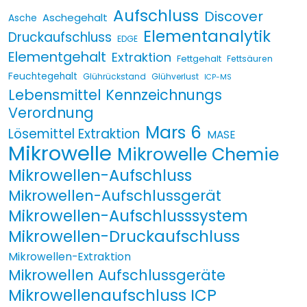
Aufschluss
Discover
Aschegehalt
Asche
Elementanalytik
Druckaufschluss
EDGE
Elementgehalt
Extraktion
Fettgehalt
Fettsäuren
Feuchtegehalt
Glührückstand
Glühverlust
ICP-MS
Lebensmittel Kennzeichnungs
Verordnung
Mars 6
Lösemittel Extraktion
MASE
Mikrowelle
Mikrowelle Chemie
Mikrowellen-Aufschluss
Mikrowellen-Aufschlussgerät
Mikrowellen-Aufschlusssystem
Mikrowellen-Druckaufschluss
Mikrowellen-Extraktion
Mikrowellen Aufschlussgeräte
Mikrowellenaufschluss ICP