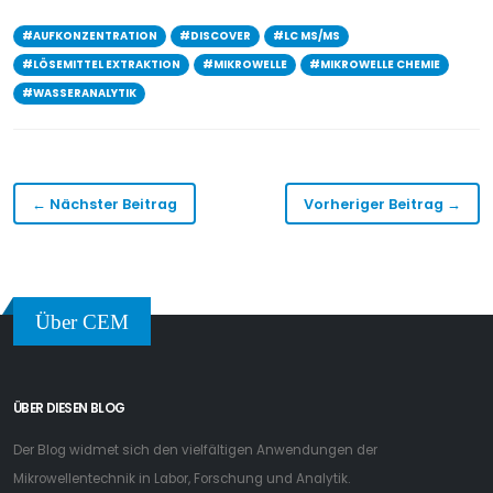
#AUFKONZENTRATION
#DISCOVER
#LC MS/MS
#LÖSEMITTEL EXTRAKTION
#MIKROWELLE
#MIKROWELLE CHEMIE
#WASSERANALYTIK
← Nächster Beitrag
Vorheriger Beitrag →
Über CEM
ÜBER DIESEN BLOG
Der Blog widmet sich den vielfältigen Anwendungen der
Mikrowellentechnik in Labor, Forschung und Analytik.