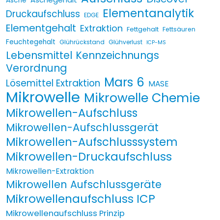
Asche
Elementanalytik
Druckaufschluss
EDGE
Elementgehalt
Extraktion
Fettgehalt
Fettsäuren
Feuchtegehalt
Glührückstand
Glühverlust
ICP-MS
Lebensmittel Kennzeichnungs
Verordnung
Mars 6
Lösemittel Extraktion
MASE
Mikrowelle
Mikrowelle Chemie
Mikrowellen-Aufschluss
Mikrowellen-Aufschlussgerät
Mikrowellen-Aufschlusssystem
Mikrowellen-Druckaufschluss
Mikrowellen-Extraktion
Mikrowellen Aufschlussgeräte
Mikrowellenaufschluss ICP
Mikrowellenaufschluss Prinzip