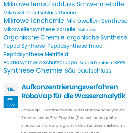
Mikrowellenaufschluss Schwermetalle
Mikrowellenaufschluss Theorie
Mikrowellenchemie
Mikrowellen Synthese
Mikrowellensynthese Vorteile
Muffelofen
Organische Chemie
organische Synthese
Peptid Synthese
Peptidsynthese fmoc
Peptidsynthese Merrifield
Peptidsynthese Schutzgruppe
SPPS
Soxhlet Extraktion
Synthese Chemie
Säureaufschluss
Aufkonzentrierungsverfahren
15.
RoboVap für die Wasseranalytik
JUNI
2022
RoboVap – Automatisierte Wasserprobenanalyse Im
Rahmen eines ZIM-Projekts (Deutschlands größtes
Innovationsförderprogramm des Bundesministeriums