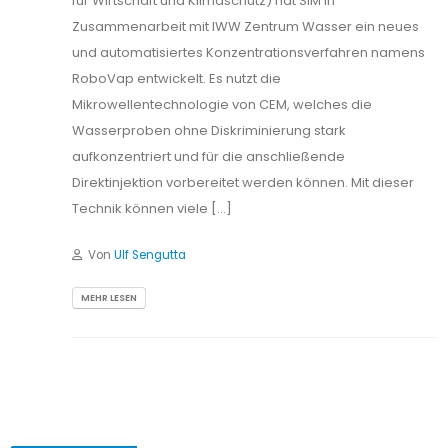
für Wirtschaft und Klimaschutz) hat SIM in
Zusammenarbeit mit IWW Zentrum Wasser ein neues
und automatisiertes Konzentrationsverfahren namens
RoboVap entwickelt. Es nutzt die
Mikrowellentechnologie von CEM, welches die
Wasserproben ohne Diskriminierung stark
aufkonzentriert und für die anschließende
Direktinjektion vorbereitet werden können. Mit dieser
Technik können viele […]
Von
Ulf Sengutta
MEHR LESEN