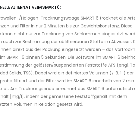
NELLE ALTERNATIVE IM SMART 6:
krowellen-/Halogen-Trocknungswaage SMART 6 trocknet alle Art
zen und Filter in nur 2 Minuten bis zur Gewichtskonstanz. Diese
k kann nicht nur zur Trocknung von Schlämmen eingesetzt werd
 auch zur Bestimmung der abfiltrierbaren Stoffe im Abwasser. 
können direkt aus der Packung eingesetzt werden – das Vortrock
 im SMART 6 binnen 5 Sekunden. Die Software im SMART 6 beinhal
Bestimmung der gelösten/suspendierten Feststoffe AFS (engl. To
ed Solids, TSS). Dabei wird ein definiertes Volumen (z. B. 1 l) der
robe filtriert und der Filter wird im SMART 6 innerhalb von 2 min.
knet. Am Trocknungsende errechnet das SMART 6 automatisch
halt [mg/l], indem der gemessene Feststoffgehalt mit dem
tzten Volumen in Relation gesetzt wird.