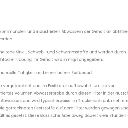
ommunalen und industriellen Abwässern der Gehalt an abfiltri
erden.
enthaltene Sink-, Schweb- und Schwimmstoffe und werden durch
ichtbare Trübung. Ihr Gehalt wird in mg/l angegeben.
 manuelle Tätigkeit und einen hohen Zeitbedarf.
ise vorgetrocknet und im Exsikkator aufbewahrt, um sie vor
finiertes Volumen Abwasserprobe durch diesen Filter in der Nutsc
e des Abwassers und wird typischerweise im Trockenschrank mehrer
Die getrockneten Feststoffe auf dem Filter werden gewogen un
ltnis gesetzt. Diese klassische Arbeitsweg dauert viele Stunden 