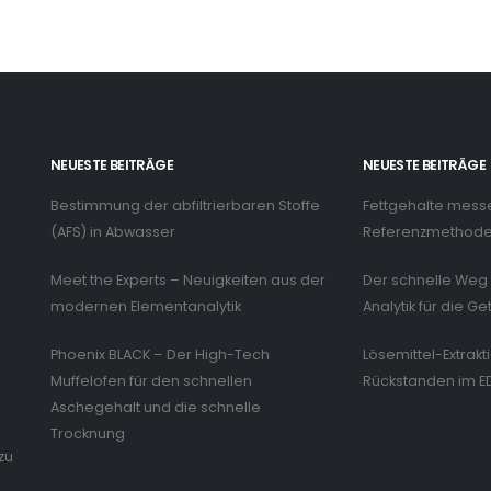
NEUESTE BEITRÄGE
NEUESTE BEITRÄGE
Bestimmung der abfiltrierbaren Stoffe
Fettgehalte mess
n
(AFS) in Abwasser
Referenzmethode 
Meet the Experts – Neuigkeiten aus der
Der schnelle Weg 
modernen Elementanalytik
Analytik für die Ge
Phoenix BLACK – Der High-Tech
Lösemittel-Extrakt
Muffelofen für den schnellen
Rückstanden im E
Aschegehalt und die schnelle
Trocknung
zu