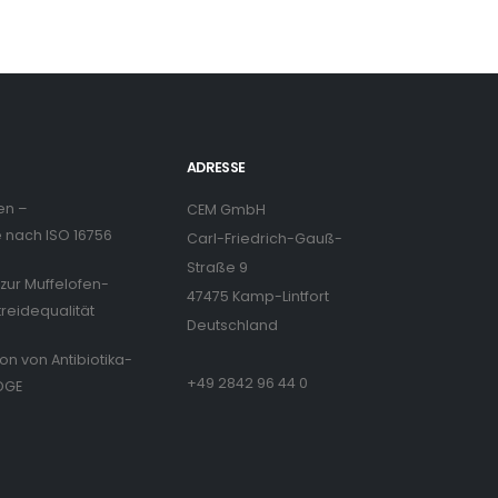
ADRESSE
en –
CEM GmbH
nach ISO 16756
Carl-Friedrich-Gauß-
Straße 9
zur Muffelofen-
47475 Kamp-Lintfort
treidequalität
Deutschland
ion von Antibiotika-
+49 2842 96 44 0
DGE