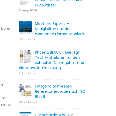
abfiltrierbaren Stoffe (AFS)
in Abwasser
5. Aug. 2026
Meet the Experts –
erbaren
Neuigkeiten aus der
modernen Elementanalytik
30. Juli 2026
Phoenix BLACK – Der High-
Tech Muffelofen für den
schnellen Aschegehalt und
die schnelle Trocknung
28. Juli 2026
he
Fettgehalte messen –
e
Referenzmethode nach ISO
16756
d mit
28. Juli 2026
und ist
Der schnelle Weg zur