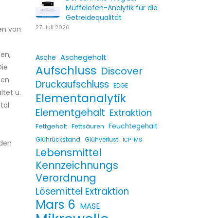
Muffelofen-Analytik für die
Getreidequalität
27. Juli 2026
en von
en,
Aschegehalt
Asche
Die
Aufschluss
Discover
nen
Druckaufschluss
EDGE
tet u.
Elementanalytik
tal
Elementgehalt
Extraktion
Fettgehalt
Feuchtegehalt
Fettsäuren
Glührückstand
Glühverlust
ICP-MS
 den
Lebensmittel
Kennzeichnungs
Verordnung
Lösemittel Extraktion
Mars 6
MASE