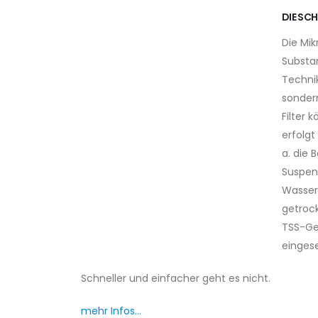
DIE SCH
Die Mi
Substan
Techni
sondern
Filter 
erfolgt
a. die 
Suspend
Wasserp
getroc
TSS-Ge
eingese
Schneller und einfacher geht es nicht.
mehr Infos…