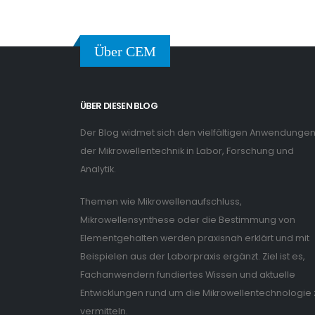
Über CEM
ÜBER DIESEN BLOG
Der Blog widmet sich den vielfältigen Anwendunge
der Mikrowellentechnik in Labor, Forschung und
Analytik.
Themen wie Mikrowellenaufschluss,
Mikrowellensynthese oder die Bestimmung von
Elementgehalten werden praxisnah erklärt und mit
Beispielen aus der Laborpraxis ergänzt. Ziel ist es,
Fachanwendern fundiertes Wissen und aktuelle
Entwicklungen rund um die Mikrowellentechnologie 
vermitteln.