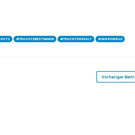
CHUTZ
#FEUCHTEBESTIMMER
#FEUCHTEGEHALT
#MIKROWELLE
Vorheriger Beit