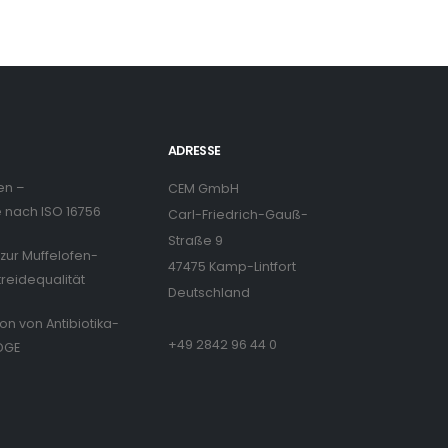
ADRESSE
en –
CEM GmbH
nach ISO 16756
Carl-Friedrich-Gauß-
Straße 9
zur Muffelofen-
47475 Kamp-Lintfort
treidequalität
Deutschland
ion von Antibiotika-
+49 2842 96 44 0
DGE