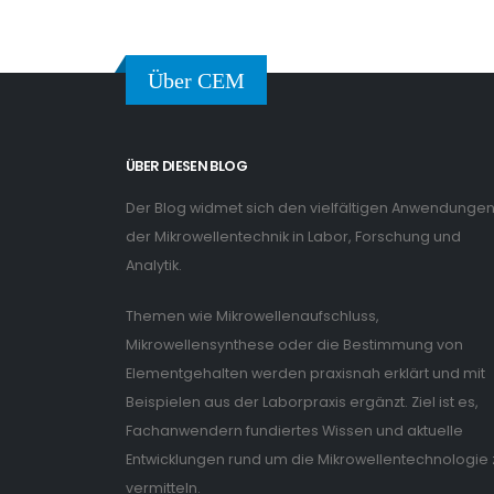
Über CEM
ÜBER DIESEN BLOG
Der Blog widmet sich den vielfältigen Anwendunge
der Mikrowellentechnik in Labor, Forschung und
Analytik.
Themen wie Mikrowellenaufschluss,
Mikrowellensynthese oder die Bestimmung von
Elementgehalten werden praxisnah erklärt und mit
Beispielen aus der Laborpraxis ergänzt. Ziel ist es,
Fachanwendern fundiertes Wissen und aktuelle
Entwicklungen rund um die Mikrowellentechnologie 
vermitteln.