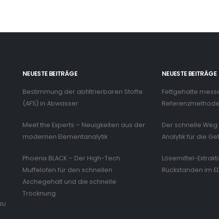
NEUESTE BEITRÄGE
NEUESTE BEITRÄGE
Bestimmung der abfiltrierbaren Stoffe
Fettgehalte mess
n
(AFS) in Abwasser
Referenzmethode 
Meet the Experts – Neuigkeiten aus der
Der schnelle Weg 
modernen Elementanalytik
Analytik für die Ge
Phoenix BLACK – Der High-Tech
Lösemittel-Extrakt
Muffelofen für den schnellen
Rückstanden im E
Aschegehalt und die schnelle
Trocknung
zu