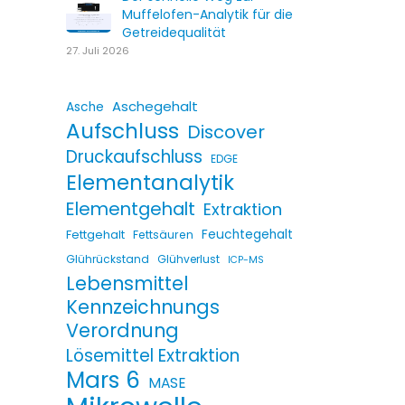
Muffelofen-Analytik für die
Getreidequalität
27. Juli 2026
Aschegehalt
Asche
Aufschluss
Discover
Druckaufschluss
EDGE
Elementanalytik
Elementgehalt
Extraktion
Fettgehalt
Feuchtegehalt
Fettsäuren
Glührückstand
Glühverlust
ICP-MS
Lebensmittel
Kennzeichnungs
Verordnung
Lösemittel Extraktion
Mars 6
MASE