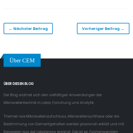
← Nächster Beitrag
Vorheriger Beitrag →
Über CEM
ÜBER DIESEN BLOG
Der Blog widmet sich den vielfältigen Anwendungen der
Mikrowellentechnik in Labor, Forschung und Analytik.
Themen wie Mikrowellenaufschluss, Mikrowellensynthese oder die
Bestimmung von Elementgehalten werden praxisnah erklärt und mit
Beispielen aus der Laborpraxis ergänzt. Ziel ist es, Fachanwendern