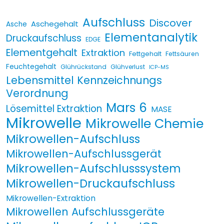
Aufschluss
Discover
Aschegehalt
Asche
Elementanalytik
Druckaufschluss
EDGE
Elementgehalt
Extraktion
Fettgehalt
Fettsäuren
Feuchtegehalt
Glührückstand
Glühverlust
ICP-MS
Lebensmittel Kennzeichnungs
Verordnung
Mars 6
Lösemittel Extraktion
MASE
Mikrowelle
Mikrowelle Chemie
Mikrowellen-Aufschluss
Mikrowellen-Aufschlussgerät
Mikrowellen-Aufschlusssystem
Mikrowellen-Druckaufschluss
Mikrowellen-Extraktion
Mikrowellen Aufschlussgeräte