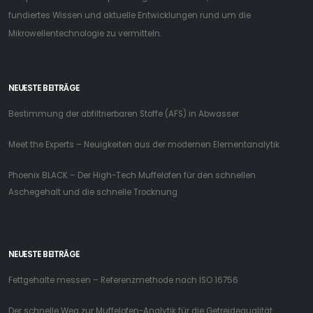
fundiertes Wissen und aktuelle Entwicklungen rund um die
Mikrowellentechnologie zu vermitteln.
NEUESTE BEITRÄGE
Bestimmung der abfiltrierbaren Stoffe (AFS) in Abwasser
Meet the Experts – Neuigkeiten aus der modernen Elementanalytik
Phoenix BLACK – Der High-Tech Muffelofen für den schnellen
Aschegehalt und die schnelle Trocknung
NEUESTE BEITRÄGE
Fettgehalte messen – Referenzmethode nach ISO 16756
Der schnelle Weg zur Muffelofen-Analytik für die Getreidequalität