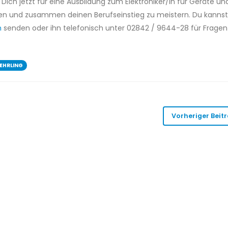
Dich jetzt für eine Ausbildung zum Elektroniker/in für Geräte un
nen und zusammen deinen Berufseinstieg zu meistern. Du kannst
m
senden oder ihn telefonisch unter 02842 / 9644-28 für Fragen
EHRLING
Vorheriger Beit