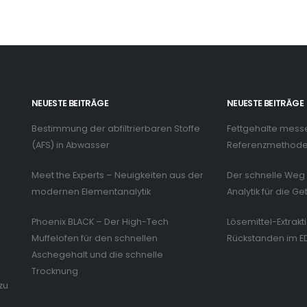
NEUESTE BEITRÄGE
NEUESTE BEITRÄGE
Bestimmung der abfiltrierbaren Stoffe
Fettgehalte mess
n
(AFS) in Abwasser
Referenzmethode 
Meet the Experts – Neuigkeiten aus der
Der schnelle Weg 
modernen Elementanalytik
Analytik für die Ge
Phoenix BLACK – Der High-Tech
Lösemittel-Extrakt
Muffelofen für den schnellen
Rückstanden im E
Aschegehalt und die schnelle
Trocknung
zu