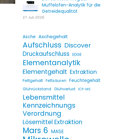
Muffelofen-Analytik für die
Getreidequalität
27. Juli 2026
Aschegehalt
Asche
Aufschluss
Discover
Druckaufschluss
EDGE
Elementanalytik
Elementgehalt
Extraktion
Fettgehalt
Feuchtegehalt
Fettsäuren
Glührückstand
Glühverlust
ICP-MS
Lebensmittel
Kennzeichnungs
Verordnung
Lösemittel Extraktion
Mars 6
MASE