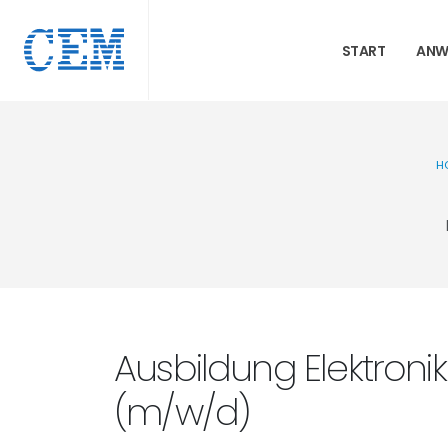
START
ANW
H
Ausbildung Elektroni
(m/w/d)