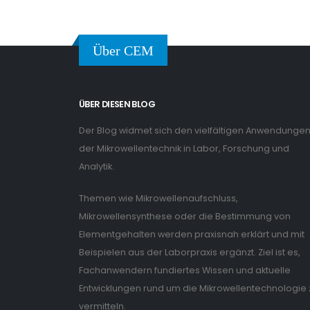
Über CEM
ÜBER DIESEN BLOG
Der Blog widmet sich den vielfältigen Anwendunge
der Mikrowellentechnik in Labor, Forschung und
Analytik.
Themen wie Mikrowellenaufschluss,
Mikrowellensynthese oder die Bestimmung von
Elementgehalten werden praxisnah erklärt und mit
Beispielen aus der Laborpraxis ergänzt. Ziel ist es,
Fachanwendern fundiertes Wissen und aktuelle
Entwicklungen rund um die Mikrowellentechnologie 
vermitteln.