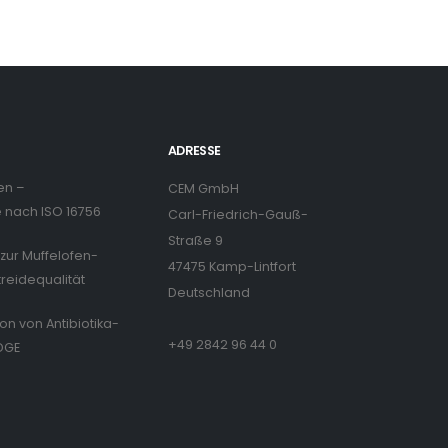
ADRESSE
en –
CEM GmbH
nach ISO 16756
Carl-Friedrich-Gauß-
Straße 9
zur Muffelofen-
47475 Kamp-Lintfort
treidequalität
Deutschland
ion von Antibiotika-
+49 2842 96 44 0
DGE