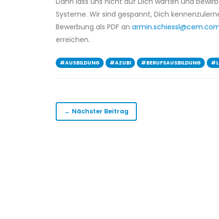
Dann lass uns nicht auf Dich warten und bewirb 
Systeme. Wir sind gespannt, Dich kennenzuler
Bewerbung als PDF an
armin.schiessl@cem.co
erreichen.
#AUSBILDUNG
#AZUBI
#BERUFSAUSBILDUNG
#L
← Nächster Beitrag