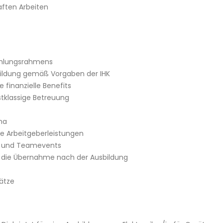
ften Arbeiten
ehlungsrahmens
sbildung gemäß Vorgaben der IHK
 finanzielle Benefits
stklassige Betreuung
ma
ve Arbeitgeberleistungen
en und Teamevents
ist die Übernahme nach der Ausbildung
ätze