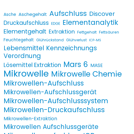
Aufschluss
Discover
Aschegehalt
Asche
Elementanalytik
Druckaufschluss
EDGE
Elementgehalt
Extraktion
Fettgehalt
Fettsäuren
Feuchtegehalt
Glührückstand
Glühverlust
ICP-MS
Lebensmittel Kennzeichnungs
Verordnung
Mars 6
Lösemittel Extraktion
MASE
Mikrowelle
Mikrowelle Chemie
Mikrowellen-Aufschluss
Mikrowellen-Aufschlussgerät
Mikrowellen-Aufschlusssystem
Mikrowellen-Druckaufschluss
Mikrowellen-Extraktion
Mikrowellen Aufschlussgeräte