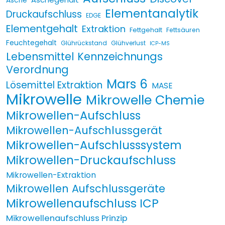
Asche
Elementanalytik
Druckaufschluss
EDGE
Elementgehalt
Extraktion
Fettgehalt
Fettsäuren
Feuchtegehalt
Glührückstand
Glühverlust
ICP-MS
Lebensmittel Kennzeichnungs
Verordnung
Mars 6
Lösemittel Extraktion
MASE
Mikrowelle
Mikrowelle Chemie
Mikrowellen-Aufschluss
Mikrowellen-Aufschlussgerät
Mikrowellen-Aufschlusssystem
Mikrowellen-Druckaufschluss
Mikrowellen-Extraktion
Mikrowellen Aufschlussgeräte
Mikrowellenaufschluss ICP
Mikrowellenaufschluss Prinzip