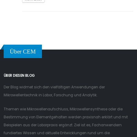
Über CEM
ÜBER DIESEN BLOG
Der Blog widmet sich den vielfältigen Anwendungen der
Mikrowellentechnik in Labor, Forschung und Analytik.
Themen wie Mikrowellenaufschluss, Mikrowellensynthese oder die
Bestimmung von Elementgehalten werden praxisnah erklärt und mit
Beispielen aus der Laborpraxis ergänzt. Ziel ist es, Fachanwendern
fundiertes Wissen und aktuelle Entwicklungen rund um die