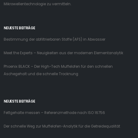
Mikrowellentechnologie zu vermitteln.
NEUESTE BEITRÄGE
Bestimmung der abfiltrierbaren Stoffe (AFS) in Abwasser
Meet the Experts – Neuigkeiten aus der modernen Elementanalytik
Phoenix BLACK – Der High-Tech Muffelofen für den schnellen
Aschegehalt und die schnelle Trocknung
NEUESTE BEITRÄGE
Fettgehalte messen – Referenzmethode nach ISO 16756
Der schnelle Weg zur Muffelofen-Analytik für die Getreidequalität