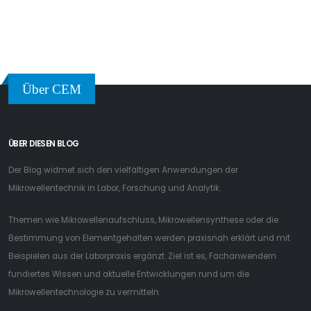
Über CEM
ÜBER DIESEN BLOG
Der Blog widmet sich den vielfältigen Anwendungen der
Mikrowellentechnik in Labor, Forschung und Analytik.
Themen wie Mikrowellenaufschluss, Mikrowellensynthese oder die
Bestimmung von Elementgehalten werden praxisnah erklärt und mit
Beispielen aus der Laborpraxis ergänzt. Ziel ist es, Fachanwendern
fundiertes Wissen und aktuelle Entwicklungen rund um die
Mikrowellentechnologie zu vermitteln.