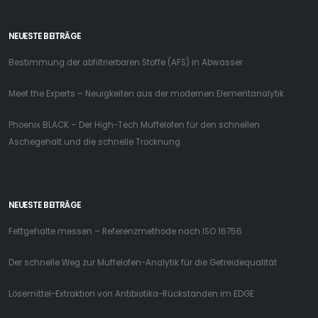
NEUESTE BEITRÄGE
Bestimmung der abfiltrierbaren Stoffe (AFS) in Abwasser
Meet the Experts – Neuigkeiten aus der modernen Elementanalytik
Phoenix BLACK – Der High-Tech Muffelofen für den schnellen
Aschegehalt und die schnelle Trocknung
NEUESTE BEITRÄGE
Fettgehalte messen – Referenzmethode nach ISO 16756
Der schnelle Weg zur Muffelofen-Analytik für die Getreidequalität
Lösemittel-Extraktion von Antibiotika-Rückstanden im EDGE