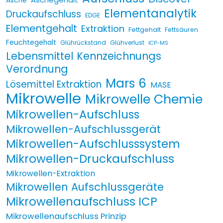
Asche
Elementanalytik
Druckaufschluss
EDGE
Elementgehalt
Extraktion
Fettgehalt
Fettsäuren
Feuchtegehalt
Glührückstand
Glühverlust
ICP-MS
Lebensmittel Kennzeichnungs
Verordnung
Mars 6
Lösemittel Extraktion
MASE
Mikrowelle
Mikrowelle Chemie
Mikrowellen-Aufschluss
Mikrowellen-Aufschlussgerät
Mikrowellen-Aufschlusssystem
Mikrowellen-Druckaufschluss
Mikrowellen-Extraktion
Mikrowellen Aufschlussgeräte
Mikrowellenaufschluss ICP
Mikrowellenaufschluss Prinzip