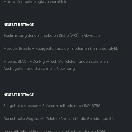
Mikrowellentechnologie zu vermitteln.
NEUESTE BEITRÄGE
Bestimmung der abfiltrierbaren Stoffe (AFS) in Abwasser
Meet the Experts – Neuigkeiten aus der modernen Elementanalytik
Phoenix BLACK – Der High-Tech Muffelofen für den schnellen
Aschegehalt und die schnelle Trocknung
NEUESTE BEITRÄGE
Fettgehalte messen – Referenzmethode nach ISO 16756
Der schnelle Weg zur Muffelofen-Analytik für die Getreidequalität
Lösemittel-Extraktion von Antibiotika-Rückstanden im EDGE