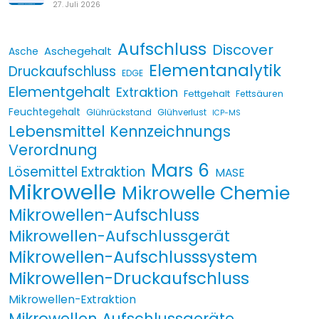
27. Juli 2026
Aufschluss
Discover
Aschegehalt
Asche
Elementanalytik
Druckaufschluss
EDGE
Elementgehalt
Extraktion
Fettgehalt
Fettsäuren
Feuchtegehalt
Glührückstand
Glühverlust
ICP-MS
Lebensmittel Kennzeichnungs
Verordnung
Mars 6
Lösemittel Extraktion
MASE
Mikrowelle
Mikrowelle Chemie
Mikrowellen-Aufschluss
Mikrowellen-Aufschlussgerät
Mikrowellen-Aufschlusssystem
Mikrowellen-Druckaufschluss
Mikrowellen-Extraktion
Mikrowellen Aufschlussgeräte