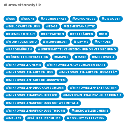
#umweltanalytik
#AAS
#ASCHE
#ASCHEGEHALT
#AUFSCHLUSS
#DISCOVER
#DRUCKAUFSCHLUSS
#EDGE
#ELEMENTANALYTIK
#ELEMENTGEHALT
#EXTRAKTION
#FETTSÄUREN
#GC
#GLÜHRÜCKSTAND
#GLÜHVERLUST
#ICP-MS
#ICP-OES
#LABORMÜHLEN
#LEBENSMITTEL KENNZEICHNUNGS VERORDNUNG
#LÖSEMITTEL EXTRAKTION
#MARS 6
#MASE
#MIKROWELLE
#MIKROWELLE CHEMIE
#MIKROWELLEN AUFSCHLUSSGERÄTE
#MIKROWELLEN-AUFSCHLUSS
#MIKROWELLEN-AUFSCHLUSSGERÄT
#MIKROWELLEN-AUFSCHLUSSSYSTEM
#MIKROWELLEN-DRUCKAUFSCHLUSS
#MIKROWELLEN-EXTRAKTION
#MIKROWELLENAUFSCHLUSS ICP
#MIKROWELLENAUFSCHLUSS PRINZIP
#MIKROWELLENAUFSCHLUSS SCHWERMETALLE
#MIKROWELLENAUFSCHLUSS THEORIE
#MIKROWELLENCHEMIE
#MP-AES
#SÄUREAUFSCHLUSS
#SOXHLET EXTRAKTION