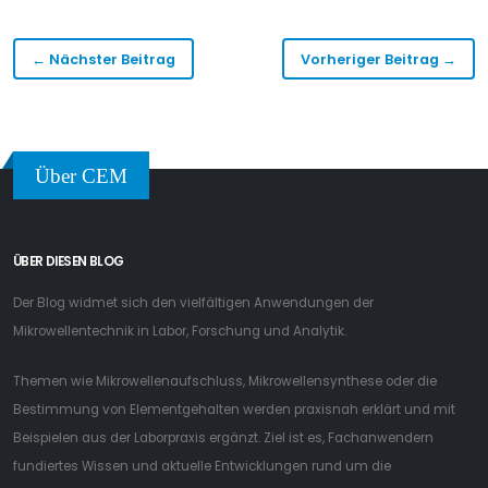
← Nächster Beitrag
Vorheriger Beitrag →
Über CEM
ÜBER DIESEN BLOG
Der Blog widmet sich den vielfältigen Anwendungen der
Mikrowellentechnik in Labor, Forschung und Analytik.
Themen wie Mikrowellenaufschluss, Mikrowellensynthese oder die
Bestimmung von Elementgehalten werden praxisnah erklärt und mit
Beispielen aus der Laborpraxis ergänzt. Ziel ist es, Fachanwendern
fundiertes Wissen und aktuelle Entwicklungen rund um die