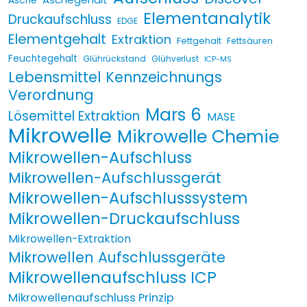
Asche
Elementanalytik
Druckaufschluss
EDGE
Elementgehalt
Extraktion
Fettgehalt
Fettsäuren
Feuchtegehalt
Glührückstand
Glühverlust
ICP-MS
Lebensmittel Kennzeichnungs
Verordnung
Mars 6
Lösemittel Extraktion
MASE
Mikrowelle
Mikrowelle Chemie
Mikrowellen-Aufschluss
Mikrowellen-Aufschlussgerät
Mikrowellen-Aufschlusssystem
Mikrowellen-Druckaufschluss
Mikrowellen-Extraktion
Mikrowellen Aufschlussgeräte
Mikrowellenaufschluss ICP
Mikrowellenaufschluss Prinzip