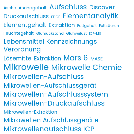
Aufschluss
Discover
Aschegehalt
Asche
Elementanalytik
Druckaufschluss
EDGE
Elementgehalt
Extraktion
Fettgehalt
Fettsäuren
Feuchtegehalt
Glührückstand
Glühverlust
ICP-MS
Lebensmittel Kennzeichnungs
Verordnung
Mars 6
Lösemittel Extraktion
MASE
Mikrowelle
Mikrowelle Chemie
Mikrowellen-Aufschluss
Mikrowellen-Aufschlussgerät
Mikrowellen-Aufschlusssystem
Mikrowellen-Druckaufschluss
Mikrowellen-Extraktion
Mikrowellen Aufschlussgeräte
Mikrowellenaufschluss ICP