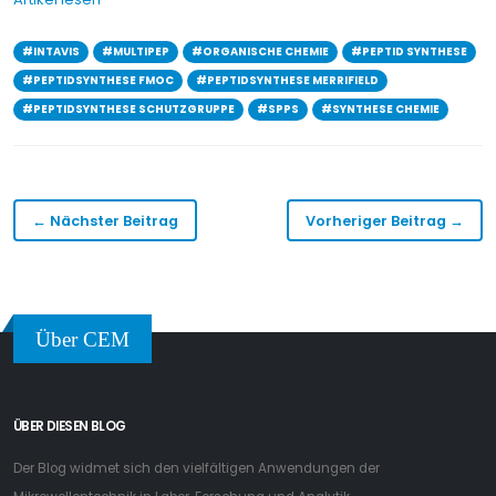
#INTAVIS
#MULTIPEP
#ORGANISCHE CHEMIE
#PEPTID SYNTHESE
#PEPTIDSYNTHESE FMOC
#PEPTIDSYNTHESE MERRIFIELD
#PEPTIDSYNTHESE SCHUTZGRUPPE
#SPPS
#SYNTHESE CHEMIE
← Nächster Beitrag
Vorheriger Beitrag →
Über CEM
ÜBER DIESEN BLOG
Der Blog widmet sich den vielfältigen Anwendungen der