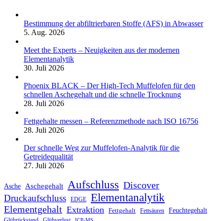
Bestimmung der abfiltrierbaren Stoffe (AFS) in Abwasser
5. Aug. 2026
Meet the Experts – Neuigkeiten aus der modernen
Elementanalytik
30. Juli 2026
Phoenix BLACK – Der High-Tech Muffelofen für den
schnellen Aschegehalt und die schnelle Trocknung
28. Juli 2026
Fettgehalte messen – Referenzmethode nach ISO 16756
28. Juli 2026
Der schnelle Weg zur Muffelofen-Analytik für die
Getreidequalität
27. Juli 2026
Aufschluss
Discover
Aschegehalt
Asche
Elementanalytik
Druckaufschluss
EDGE
Elementgehalt
Extraktion
Feuchtegehalt
Fettgehalt
Fettsäuren
Glührückstand
Glühverlust
ICP-MS