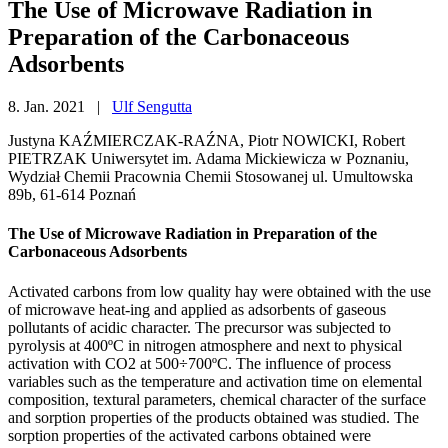
The Use of Microwave Radiation in
Preparation of the Carbonaceous
Adsorbents
8. Jan. 2021 |
Ulf Sengutta
Justyna KAŹMIERCZAK-RAŹNA, Piotr NOWICKI, Robert
PIETRZAK Uniwersytet im. Adama Mickiewicza w Poznaniu,
Wydział Chemii Pracownia Chemii Stosowanej ul. Umultowska
89b, 61-614 Poznań
The Use of Microwave Radiation in Preparation of the
Carbonaceous Adsorbents
Activated carbons from low quality hay were obtained with the use
of microwave heat-ing and applied as adsorbents of gaseous
pollutants of acidic character. The precursor was subjected to
pyrolysis at 400ºC in nitrogen atmosphere and next to physical
activation with CO2 at 500÷700ºC. The influence of process
variables such as the temperature and activation time on elemental
composition, textural parameters, chemical character of the surface
and sorption properties of the products obtained was studied. The
sorption properties of the activated carbons obtained were