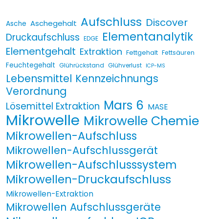
Aufschluss
Discover
Aschegehalt
Asche
Elementanalytik
Druckaufschluss
EDGE
Elementgehalt
Extraktion
Fettgehalt
Fettsäuren
Feuchtegehalt
Glührückstand
Glühverlust
ICP-MS
Lebensmittel Kennzeichnungs
Verordnung
Mars 6
Lösemittel Extraktion
MASE
Mikrowelle
Mikrowelle Chemie
Mikrowellen-Aufschluss
Mikrowellen-Aufschlussgerät
Mikrowellen-Aufschlusssystem
Mikrowellen-Druckaufschluss
Mikrowellen-Extraktion
Mikrowellen Aufschlussgeräte