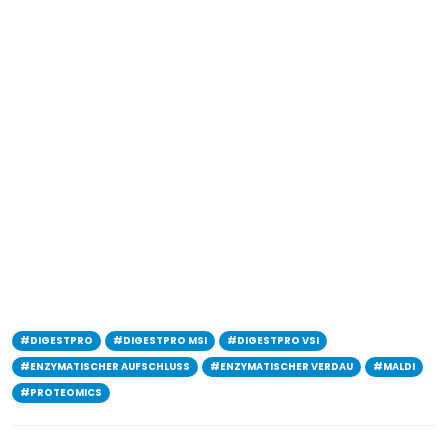
#DIGESTPRO
#DIGESTPRO MSI
#DIGESTPRO VSI
#ENZYMATISCHER AUFSCHLUSS
#ENZYMATISCHER VERDAU
#MALDI
#PROTEOMICS