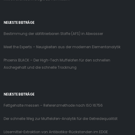
NEUESTE BEITRÄGE
Bestimmung der abfiltrierbaren Stoffe (AFS) in Abwasser
Meet the Experts – Neuigkeiten aus der modernen Elementanalytik
Phoenix BLACK – Der High-Tech Muffelofen für den schnellen
Aschegehalt und die schnelle Trocknung
NEUESTE BEITRÄGE
Fettgehalte messen – Referenzmethode nach ISO 16756
Der schnelle Weg zur Muffelofen-Analytik für die Getreidequalität
Lösemittel-Extraktion von Antibiotika-Rückstanden im EDGE