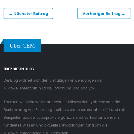
← Nächster Beitrag
Vorheriger Beitrag →
Über CEM
ÜBER DIESEN BLOG
Der Blog widmet sich den vielfältigen Anwendungen der
Mikrowellentechnik in Labor, Forschung und Analytik.
Themen wie Mikrowellenaufschluss, Mikrowellensynthese oder die
Bestimmung von Elementgehalten werden praxisnah erklärt und mit
Beispielen aus der Laborpraxis ergänzt. Ziel ist es, Fachanwendern
fundiertes Wissen und aktuelle Entwicklungen rund um die
Mikrowellentechnologie zu vermitteln.