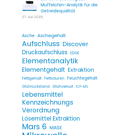
Muffelofen-Analytik für die
Getreidequalität
27. Juli 2026
Aschegehalt
Asche
Aufschluss
Discover
Druckaufschluss
EDGE
Elementanalytik
Elementgehalt
Extraktion
Fettgehalt
Feuchtegehalt
Fettsäuren
Glührückstand
Glühverlust
ICP-MS
Lebensmittel
Kennzeichnungs
Verordnung
Lösemittel Extraktion
Mars 6
MASE