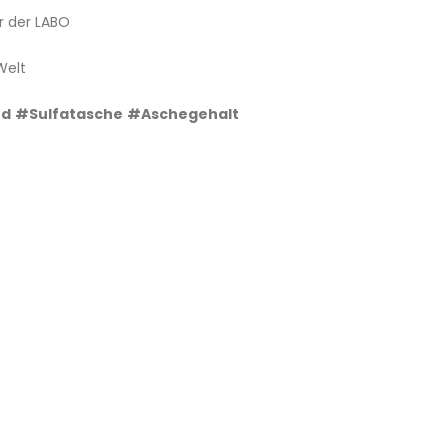
er der LABO
Welt
nd
#Sulfatasche
#Aschegehalt