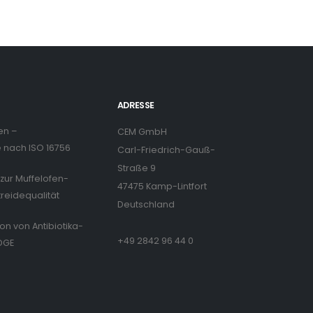
ADRESSE
en –
CEM GmbH
nach ISO 16756
Carl-Friedrich-Gauß-
Straße 9
zur Muffelofen-
47475 Kamp-Lintfort
treidequalität
Deutschland
ion von Antibiotika-
+49 2842 96 44 0
DGE