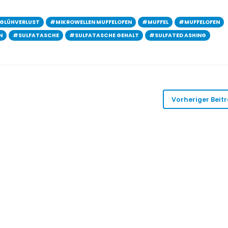
GLÜHVERLUST
#MIKROWELLEN MUFFELOFEN
#MUFFEL
#MUFFELOFEN
N
#SULFATASCHE
#SULFATASCHE GEHALT
#SULFATED ASHING
Vorheriger Beit