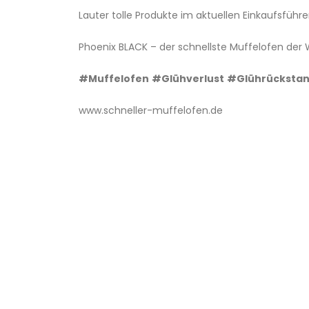
Lauter tolle Produkte im aktuellen Einkaufsführ
Phoenix BLACK – der schnellste Muffelofen der 
#Muffelofen
#Glühverlust
#Glührücksta
www.schneller-muffelofen.de