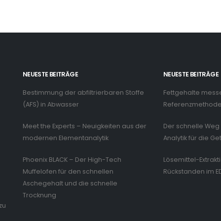
NEUESTE BEITRÄGE
NEUESTE BEITRÄGE
Bestimmung der abfiltrierbaren Stoffe
Fettgehalte mess
n
(AFS) in Abwasser
Referenzmethode 
Meet the Experts – Neuigkeiten aus der
Der schnelle Weg 
modernen Elementanalytik
Analytik für die Ge
Phoenix BLACK – Der High-Tech
Lösemittel-Extrakt
Muffelofen für den schnellen
Rückstanden im E
Aschegehalt und die schnelle
Trocknung
zu