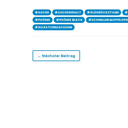
#ASCHE
#ASCHEGEHALT
#GLÜHRÜCKSTAND
#
#PHÖNIX
#PHÖNIX BLACK
#SCHNELLER MUFFELOFE
#SULFATVERASCHUNG
← Nächster Beitrag