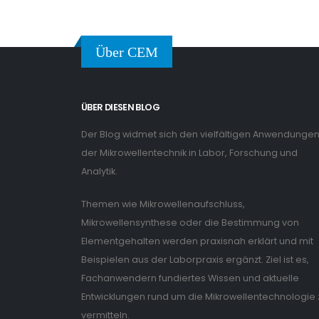
Über CEM
ÜBER DIESEN BLOG
Der Blog widmet sich den vielfältigen Anwendunge
der Mikrowellentechnik in Labor, Forschung und
Analytik.
Themen wie Mikrowellenaufschluss,
Mikrowellensynthese oder die Bestimmung von
Elementgehalten werden praxisnah erklärt und mit
Beispielen aus der Laborpraxis ergänzt. Ziel ist es,
Fachanwendern fundiertes Wissen und aktuelle
Entwicklungen rund um die Mikrowellentechnologie 
vermitteln.