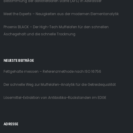
Bestimmung der abfiltrierbaren Stoffe (AFS) in Abwasser
Meet the Experts – Neuigkeiten aus der modernen Elementanalytik
Phoenix BLACK – Der High-Tech Muffelofen für den schnellen
Aschegehalt und die schnelle Trocknung
NEUESTE BEITRÄGE
Fettgehalte messen – Referenzmethode nach ISO 16756
Der schnelle Weg zur Muffelofen-Analytik für die Getreidequalität
Lösemittel-Extraktion von Antibiotika-Rückstanden im EDGE
ADRESSE