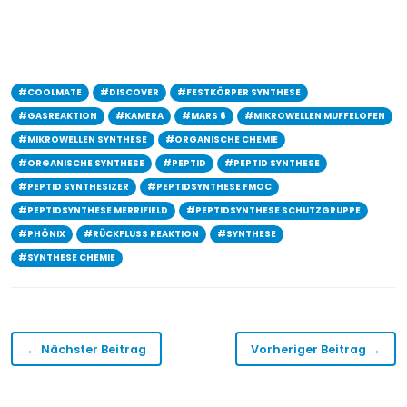
#COOLMATE
#DISCOVER
#FESTKÖRPER SYNTHESE
#GASREAKTION
#KAMERA
#MARS 6
#MIKROWELLEN MUFFELOFEN
#MIKROWELLEN SYNTHESE
#ORGANISCHE CHEMIE
#ORGANISCHE SYNTHESE
#PEPTID
#PEPTID SYNTHESE
#PEPTID SYNTHESIZER
#PEPTIDSYNTHESE FMOC
#PEPTIDSYNTHESE MERRIFIELD
#PEPTIDSYNTHESE SCHUTZGRUPPE
#PHÖNIX
#RÜCKFLUSS REAKTION
#SYNTHESE
#SYNTHESE CHEMIE
← Nächster Beitrag
Vorheriger Beitrag →