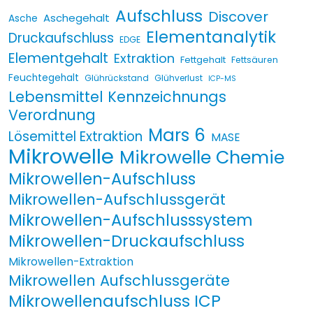
Aufschluss
Discover
Aschegehalt
Asche
Elementanalytik
Druckaufschluss
EDGE
Elementgehalt
Extraktion
Fettgehalt
Fettsäuren
Feuchtegehalt
Glührückstand
Glühverlust
ICP-MS
Lebensmittel Kennzeichnungs
Verordnung
Mars 6
Lösemittel Extraktion
MASE
Mikrowelle
Mikrowelle Chemie
Mikrowellen-Aufschluss
Mikrowellen-Aufschlussgerät
Mikrowellen-Aufschlusssystem
Mikrowellen-Druckaufschluss
Mikrowellen-Extraktion
Mikrowellen Aufschlussgeräte
Mikrowellenaufschluss ICP