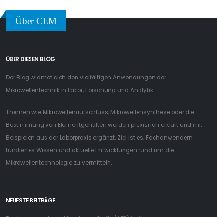
Über CEM
ÜBER DIESEN BLOG
Der Blog widmet sich den vielfältigen Anwendungen der
Mikrowellentechnik in Labor, Forschung und Analytik.
Themen wie Mikrowellenaufschluss, Mikrowellensynthese oder die
Bestimmung von Elementgehalten werden praxisnah erklärt und mit
Beispielen aus der Laborpraxis ergänzt. Ziel ist es, Fachanwendern
fundiertes Wissen und aktuelle Entwicklungen rund um die
Mikrowellentechnologie zu vermitteln.
NEUESTE BEITRÄGE