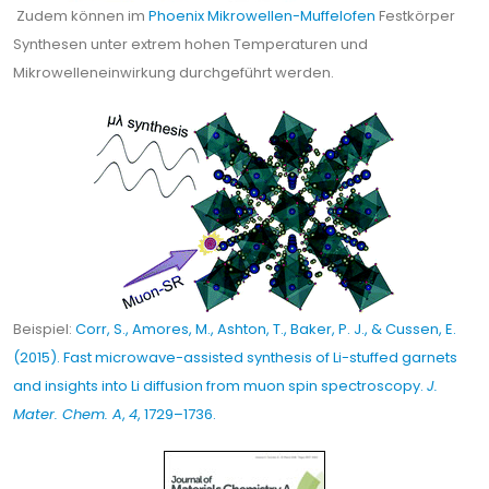
Zudem können im
Phoenix Mikrowellen-Muffelofen
Festkörper
Synthesen unter extrem hohen Temperaturen und
Mikrowelleneinwirkung durchgeführt werden.
Beispiel:
Corr, S., Amores, M., Ashton, T., Baker, P. J., & Cussen, E.
(2015). Fast microwave-assisted synthesis of Li-stuffed garnets
and insights into Li diffusion from muon spin spectroscopy.
J.
Mater. Chem. A
,
4
, 1729–1736.