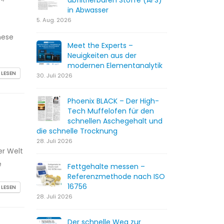
abfiltrierbaren Stoffe (AFS)
in Abwasser
5. Aug. 2026
hese
Meet the Experts –
Neuigkeiten aus der
modernen Elementanalytik
 LESEN
30. Juli 2026
Phoenix BLACK – Der High-
Tech Muffelofen für den
schnellen Aschegehalt und
die schnelle Trocknung
28. Juli 2026
er Welt
e
Fettgehalte messen –
Referenzmethode nach ISO
16756
 LESEN
28. Juli 2026
Der schnelle Weg zur