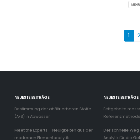
MEHR
1
NEUESTE BEITRÄGE
NEUESTE BEITRÄGE
Bestimmung der abfiltrierbaren Stoffe
Fettgehalte mess
n
(AFS) in Abwasser
Referenzmethode 
Meet the Experts – Neuigkeiten aus der
Der schnelle Weg 
modernen Elementanalytik
Analytik für die Ge