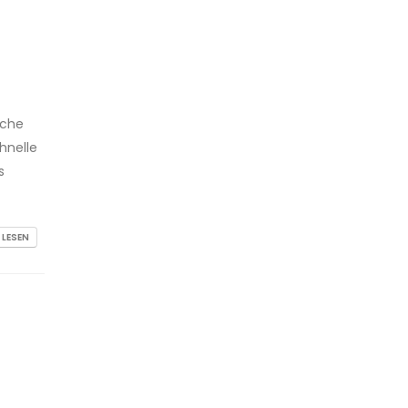
sche
hnelle
s
 LESEN