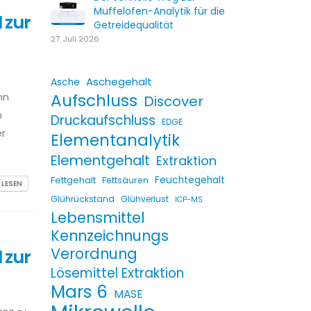
Muffelofen-Analytik für die
 zur
Getreidequalität
27. Juli 2026
Aschegehalt
Asche
Aufschluss
nn
Discover
n
Druckaufschluss
EDGE
er
Elementanalytik
Elementgehalt
Extraktion
Fettgehalt
Feuchtegehalt
Fettsäuren
 LESEN
Glührückstand
Glühverlust
ICP-MS
Lebensmittel
Kennzeichnungs
Verordnung
 zur
Lösemittel Extraktion
Mars 6
MASE