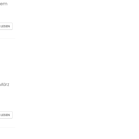
 dem
 LESEN
 März
 LESEN