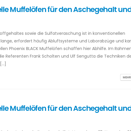
lle Muffelöfen für den Aschegehalt und
ffgehaltes sowie die Sulfatveraschung ist in konventionellen
t lange, erfordert häufig Abluftsysteme und Laborabzüge und ka
llen Phoenix BLACK Muffelöfen schaffen hier Abhilfe. Im Rahme
ie Referenten Frank Scholten und Ulf Sengutta die Techniken d
[…]
MEHR
lle Muffelöfen für den Aschegehalt und