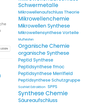
Schwermetalle
Mikrowellenaufschluss Theorie
Mikrowellenchemie
ache
Mikrowellen Synthese
u
Mikrowellensynthese Vorteile
Muffelofen
Organische Chemie
 LESEN
organische Synthese
Peptid Synthese
Peptidsynthese fmoc
Peptidsynthese Merrifield
n
Peptidsynthese Schutzgruppe
SPPS
Soxhlet Extraktion
Synthese Chemie
Säureaufschluss