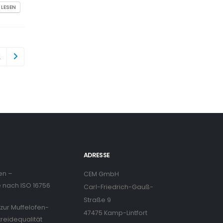
 LESEN
2
ADRESSE
en –
CEM GmbH
nach ISO 16756
Carl-Friedrich-Gauß-
Straße 9
zur Muffelofen-
47475 Kamp-Lintfort
treidequalität