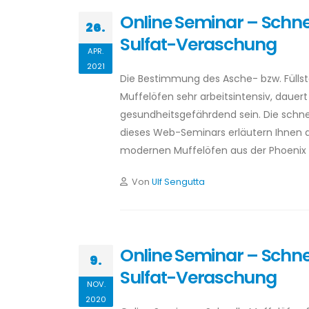
Online Seminar – Schne
26.
Sulfat-Veraschung
APR.
2021
Die Bestimmung des Asche- bzw. Füllsto
Muffelöfen sehr arbeitsintensiv, dauer
gesundheitsgefährdend sein. Die schne
dieses Web-Seminars erläutern Ihnen d
modernen Muffelöfen aus der Phoenix 
Von
Ulf Sengutta
Online Seminar – Schne
9.
Sulfat-Veraschung
NOV.
2020