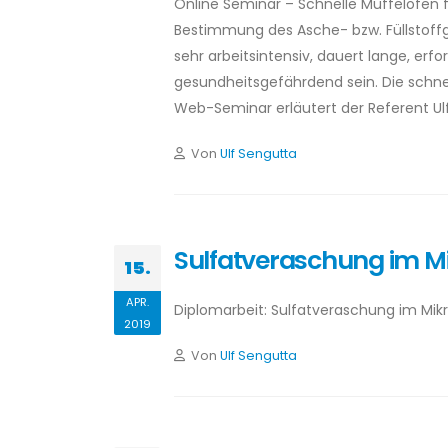
Online Seminar – Schnelle Muffelöfen 
Bestimmung des Asche- bzw. Füllstoffg
sehr arbeitsintensiv, dauert lange, er
gesundheitsgefährdend sein. Die schnel
Web-Seminar erläutert der Referent Ulf
Von
Ulf Sengutta
Sulfatveraschung im M
15.
APR.
Diplomarbeit: Sulfatveraschung im Mi
2019
Von
Ulf Sengutta