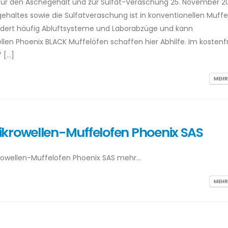
für den Aschegehalt und zur Sulfat-Veraschung 25. November 2
ehaltes sowie die Sulfatveraschung ist in konventionellen Muffe
fordert häufig Abluftsysteme und Laborabzüge und kann
len Phoenix BLACK Muffelöfen schaffen hier Abhilfe. Im kostenf
 […]
MEHR
ikrowellen-Muffelofen Phoenix SAS
krowellen-Muffelofen Phoenix SAS mehr…
MEHR