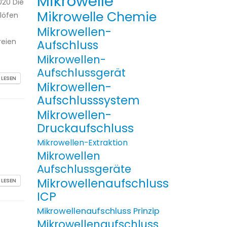
Mikrowelle
020 Die
Mikrowelle Chemie
löfen
Mikrowellen-
reien
Aufschluss
Mikrowellen-
Aufschlussgerät
 LESEN
Mikrowellen-
Aufschlusssystem
Mikrowellen-
Druckaufschluss
Mikrowellen-Extraktion
Mikrowellen
Aufschlussgeräte
Mikrowellenaufschluss
 LESEN
ICP
Mikrowellenaufschluss Prinzip
Mikrowellenaufschluss