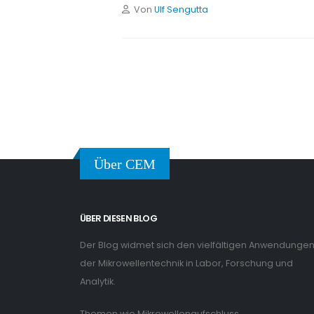
Von
Ulf Sengutta
Über CEM
ÜBER DIESEN BLOG
Der Blog widmet sich den vielfältigen Anwendunge
der Mikrowellentechnik in Labor, Forschung und
Analytik.
Themen wie Mikrowellenaufschluss,