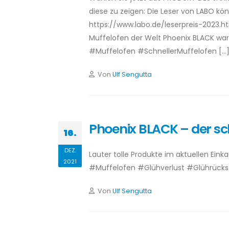
diese zu zeigen: Die Leser von LABO kö
https://www.labo.de/leserpreis-2023.ht
Muffelofen der Welt Phoenix BLACK wa
#Muffelofen #SchnellerMuffelofen […
Von
Ulf Sengutta
Phoenix BLACK – der sch
16.
DEZ.
Lauter tolle Produkte im aktuellen Ein
2021
#Muffelofen #Glühverlust #Glührücks
Von
Ulf Sengutta