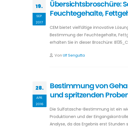
Übersichtsbroschüre: 
19.
Feuchtegehalte, Fettgeh
SEP.
2017
CEM bietet vielfältige innovative Lösu
Bestimmung der Feuchtegehalte, Fettge
erhalten Sie in dieser Broschüre: B135
Von
Ulf Sengutta
Bestimmung von Gehal
28.
und spritzenden Prob
APR.
2016
Die Sulfatasche-Bestimmung ist ein wic
Produktionen und der Eingangskontrolle
Analyse, da das Ergebnis erst Stunden s