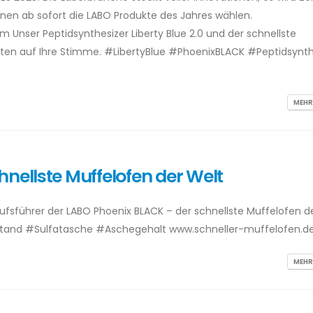
nnen ab sofort die LABO Produkte des Jahres wählen.
m Unser Peptidsynthesizer Liberty Blue 2.0 und der schnellste
rten auf Ihre Stimme. #LibertyBlue #PhoenixBLACK #Peptidsynt
]
MEHR
nellste Muffelofen der Welt
kaufsführer der LABO Phoenix BLACK – der schnellste Muffelofen d
tand #Sulfatasche #Aschegehalt www.schneller-muffelofen.d
MEHR