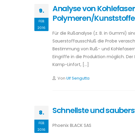
Analyse von Kohlefase
9.
Polymeren/Kunststoff
FEB.
2016
Für die Rußanalyse (z. B. in Gummi) sin
Sauerstoffausschluß die Probe verascht
Bestimmung von Ruß- und Kohlefasern
Eingriffe in die Produktion möglich. D
Kamp-Linfort, […]
Von
Ulf Sengutta
Schnellste und sauber
8.
FEB.
Phoenix BLACK SAS
2016