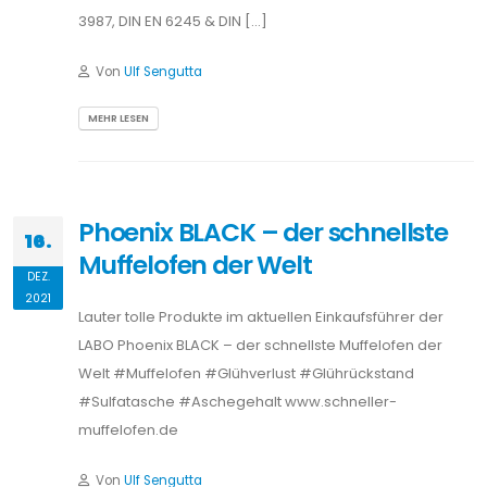
3987, DIN EN 6245 & DIN […]
Von
Ulf Sengutta
MEHR LESEN
Phoenix BLACK – der schnellste
16.
Muffelofen der Welt
DEZ.
2021
Lauter tolle Produkte im aktuellen Einkaufsführer der
LABO Phoenix BLACK – der schnellste Muffelofen der
Welt #Muffelofen #Glühverlust #Glührückstand
#Sulfatasche #Aschegehalt www.schneller-
muffelofen.de
Von
Ulf Sengutta