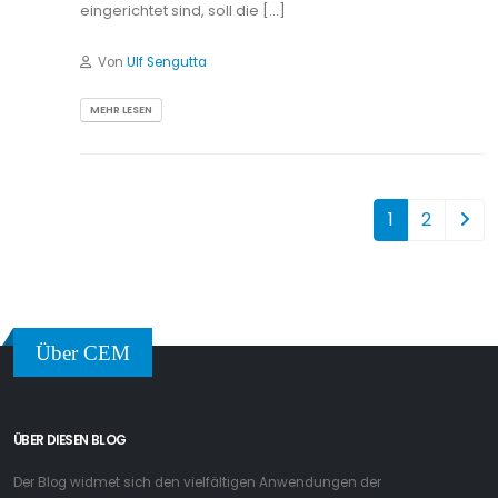
eingerichtet sind, soll die […]
Von
Ulf Sengutta
MEHR LESEN
1
2
Über CEM
ÜBER DIESEN BLOG
Der Blog widmet sich den vielfältigen Anwendungen der