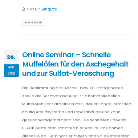
Von
Ulf Sengutta
MEHR LESEN
Online Seminar – Schnelle
26.
Muffelöfen für den Aschegehalt
APR.
und zur Sulfat-Veraschung
2021
Die Bestimmung des Asche- bzw. Füllstoffgehaltes
sowie die Sulfatveraschung ist in konventionellen
Muffelöfen sehr arbeitsintensiv, dauert lange, erfordert
häufig Abluftsysteme und Laborabzüge und kann
gesundheitsgefährdend sein. Die schnellen Phoenix
BLACK Muffelöfen schaffen hier Abhilfe. Im Rahmen
dieses Web-Seminars erläutern Ihnen die Referenten