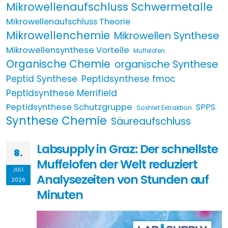
Mikrowellenaufschluss Schwermetalle
Mikrowellenaufschluss Theorie
Mikrowellenchemie
Mikrowellen Synthese
Mikrowellensynthese Vorteile
Muffelofen
Organische Chemie
organische Synthese
Peptid Synthese
Peptidsynthese fmoc
Peptidsynthese Merrifield
Peptidsynthese Schutzgruppe
SPPS
Soxhlet Extraktion
Synthese Chemie
Säureaufschluss
Labsupply in Graz: Der schnellste
8.
Muffelofen der Welt reduziert
JULI
Analysezeiten von Stunden auf
2026
Minuten