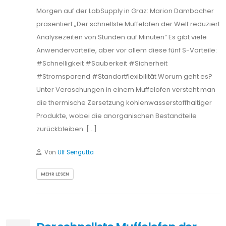
Morgen auf der LabSupply in Graz: Marion Dambacher
präsentiert „Der schnellste Muffelofen der Welt reduziert
Analysezeiten von Stunden auf Minuten“ Es gibt viele
Anwendervorteile, aber vor allem diese fünf S-Vorteile:
#Schnelligkeit #Sauberkeit #Sicherheit
#Stromsparend #Standortflexibilität Worum geht es?
Unter Veraschungen in einem Muffelofen versteht man
die thermische Zersetzung kohlenwasserstoffhaltiger
Produkte, wobei die anorganischen Bestandteile
zurückbleiben. […]
Von
Ulf Sengutta
MEHR LESEN