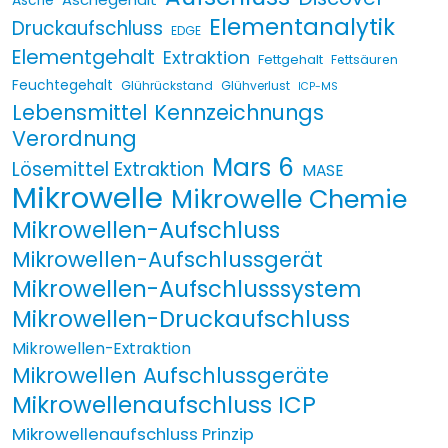
Asche
Elementanalytik
Druckaufschluss
EDGE
Elementgehalt
Extraktion
Fettgehalt
Fettsäuren
Feuchtegehalt
Glührückstand
Glühverlust
ICP-MS
Lebensmittel Kennzeichnungs
Verordnung
Mars 6
Lösemittel Extraktion
MASE
Mikrowelle
Mikrowelle Chemie
Mikrowellen-Aufschluss
Mikrowellen-Aufschlussgerät
Mikrowellen-Aufschlusssystem
Mikrowellen-Druckaufschluss
Mikrowellen-Extraktion
Mikrowellen Aufschlussgeräte
Mikrowellenaufschluss ICP
Mikrowellenaufschluss Prinzip