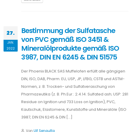
Bestimmung der Sulfatasche
27.
von PVC gemäß ISO 3451 &
JAN.
Mineralölprodukte gemäß ISO
2022
3987, DIN EN 6245 & DIN 51575
Der Phoenix BLACK SAS Muffelofen erfüllt alle gängigen
DIN, ISO, DAB, Pharm. EU, USP, JP, LFBG, CSTB und ASTM-
Normen, z. B. Trocken- und Sulfatveraschung von
Pharmazeutika (z. B. Ph.Eur.: 2.4.14. Sulfated ash; USP: 281
Residue on Ignition und 733 Loss on Ignition), PVC,
Kautschuk, Elastomere, Kunststoffe und Mineralöle (ISO
3987, DIN EN 6245 & DIN […]
Von
Ulf Sengutta