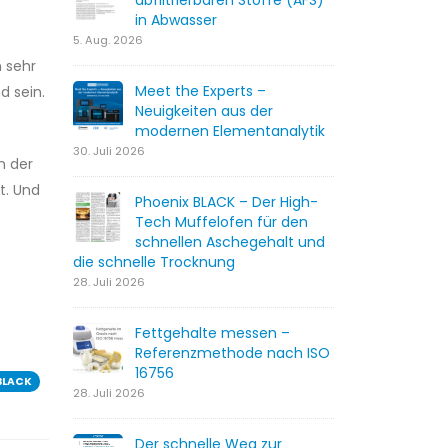
abfiltrierbaren Stoffe (AFS)
in Abwasser
5. Aug. 2026
n sehr
Meet the Experts –
d sein.
Neuigkeiten aus der
modernen Elementanalytik
30. Juli 2026
n der
t. Und
Phoenix BLACK – Der High-
Tech Muffelofen für den
schnellen Aschegehalt und
die schnelle Trocknung
28. Juli 2026
Fettgehalte messen –
Referenzmethode nach ISO
16756
BLACK
28. Juli 2026
Der schnelle Weg zur