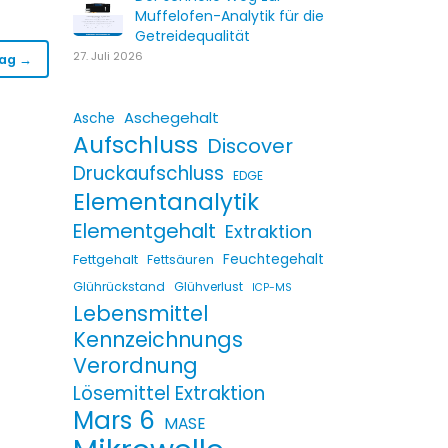
Muffelofen-Analytik für die
Getreidequalität
27. Juli 2026
rag →
Aschegehalt
Asche
Aufschluss
Discover
Druckaufschluss
EDGE
Elementanalytik
Elementgehalt
Extraktion
Fettgehalt
Feuchtegehalt
Fettsäuren
Glührückstand
Glühverlust
ICP-MS
Lebensmittel
Kennzeichnungs
Verordnung
Lösemittel Extraktion
Mars 6
MASE