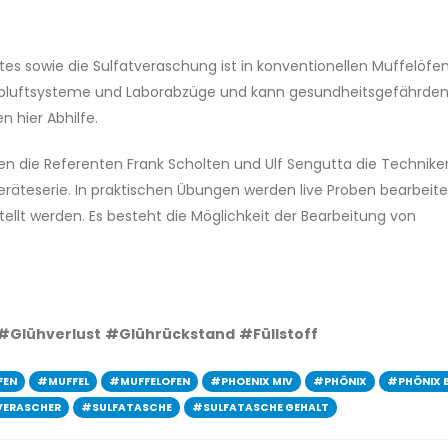
es sowie die Sulfatveraschung ist in konventionellen Muffelöfe
g Abluftsysteme und Laborabzüge und kann gesundheitsgefährden
 hier Abhilfe.
 die Referenten Frank Scholten und Ulf Sengutta die Technike
äteserie. In praktischen Übungen werden live Proben bearbeite
ellt werden. Es besteht die Möglichkeit der Bearbeitung von
#Glühverlust
#Glührückstand
#Füllstoff
FEN
#MUFFEL
#MUFFELOFEN
#PHOENIX MIV
#PHÖNIX
#PHÖNIX 
VERASCHER
#SULFATASCHE
#SULFATASCHE GEHALT