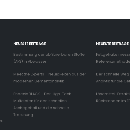
NEUESTE BEITRÄGE
NEUESTE BEITRÄGE
Bestimmung der abfiltrierbaren Stoffe
Fettgehalte mess
n
(AFS) in Abwasser
Referenzmethode 
Meet the Experts – Neuigkeiten aus der
Der schnelle Weg 
modernen Elementanalytik
Analytik für die Ge
Phoenix BLACK – Der High-Tech
Lösemittel-Extrakt
Muffelofen für den schnellen
Rückstanden im E
Aschegehalt und die schnelle
Trocknung
zu