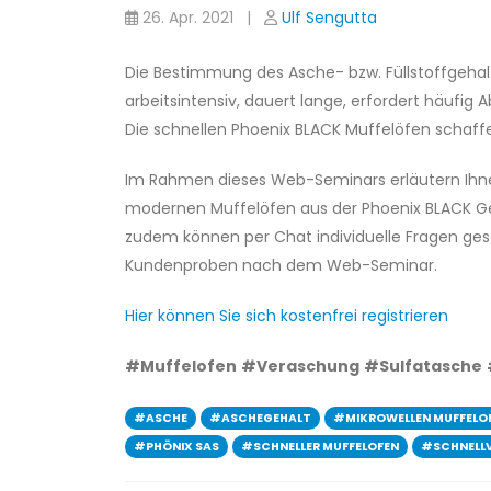
26. Apr. 2021 |
Ulf Sengutta
Die Bestimmung des Asche- bzw. Füllstoffgehalt
arbeitsintensiv, dauert lange, erfordert häufi
Die schnellen Phoenix BLACK Muffelöfen schaffen
Im Rahmen dieses Web-Seminars erläutern Ihnen
modernen Muffelöfen aus der Phoenix BLACK Ger
zudem können per Chat individuelle Fragen gest
Kundenproben nach dem Web-Seminar.
Hier können Sie sich kostenfrei registrieren
#Muffelofen
#Veraschung
#Sulfatasche
#ASCHE
#ASCHEGEHALT
#MIKROWELLEN MUFFELO
#PHÖNIX SAS
#SCHNELLER MUFFELOFEN
#SCHNELL