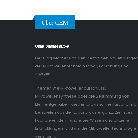
Über CEM
ÜBER DIESEN BLOG
Der Blog widmet sich den vielfältigen Anwendunge
der Mikrowellentechnik in Labor, Forschung und
Analytik.
Themen wie Mikrowellenaufschluss,
Mikrowellensynthese oder die Bestimmung von
Elementgehalten werden praxisnah erklärt und mit
Beispielen aus der Laborpraxis ergänzt. Ziel ist es,
Fachanwendern fundiertes Wissen und aktuelle
Entwicklungen rund um die Mikrowellentechnologie 
vermitteln.