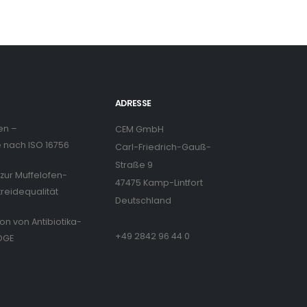
ADRESSE
en –
CEM GmbH
nach ISO 16756
Carl-Friedrich-Gauß-
Straße 9
zur Muffelofen-
47475 Kamp-Lintfort
treidequalität
Deutschland
ion von Antibiotika-
+49 2842 96 44 0
DGE