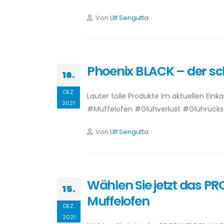
Von
Ulf Sengutta
Phoenix BLACK – der sch
16.
DEZ.
Lauter tolle Produkte im aktuellen Ein
2021
#Muffelofen #Glühverlust #Glührücks
Von
Ulf Sengutta
Wählen Sie jetzt das P
15.
Muffelofen
DEZ.
2021