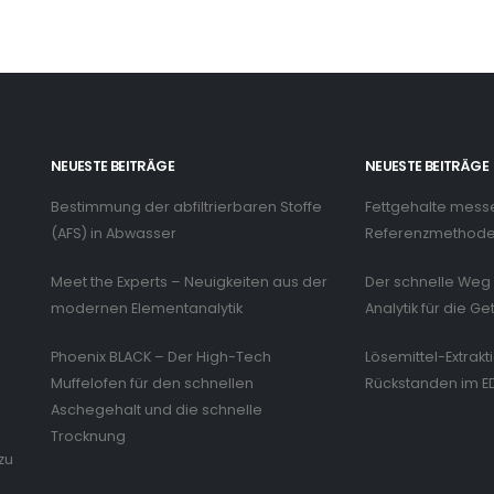
NEUESTE BEITRÄGE
NEUESTE BEITRÄGE
Bestimmung der abfiltrierbaren Stoffe
Fettgehalte mess
n
(AFS) in Abwasser
Referenzmethode 
Meet the Experts – Neuigkeiten aus der
Der schnelle Weg 
modernen Elementanalytik
Analytik für die Ge
Phoenix BLACK – Der High-Tech
Lösemittel-Extrakt
Muffelofen für den schnellen
Rückstanden im E
Aschegehalt und die schnelle
Trocknung
zu