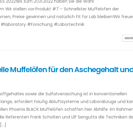
S 2022!Bis zum 21.01.2022 haben Sie die Wahl:
m Wir stellen vor:Produkt #7 – Schnellster Muffelofen der
men, Preise gewinnen und natürlich Fit for Lab bleiben!Wir freu
or #laboratory #Forschung #Labortechnik
MEHR
lle Muffelöfen für den Aschegehalt und
ffgehaltes sowie die Sulfatveraschung ist in konventionellen
t lange, erfordert häufig Abluftsysteme und Laborabzüge und ka
llen Phoenix BLACK Muffelöfen schaffen hier Abhilfe. Im Rahme
ie Referenten Frank Scholten und Ulf Sengutta die Techniken d
[…]