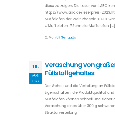
diese zu zeigen: Die Leser von LABO kö
https://www.labo.de/leserpreis-2023.ht
Muffelofen der Welt Phoenix BLACK wa
#Muffelofen #SchnellerMuffelofen […
Von
Ulf Sengutta
Veraschung von großen
18.
Füllstoffgehaltes
AUG.
2022
Der Gehalt und die Verteilung an Füllst
Eigenschaften, die Produktqualität un
Muffelofen können schnell und sicher a
Veraschung eines über 300 g schweren
Strukturverteilung.