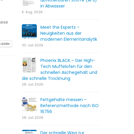
abfiltrierbaren Stoffe (AFS)
in Abwasser
5. Aug. 2026
hese
Meet the Experts –
Neuigkeiten aus der
modernen Elementanalytik
 LESEN
30. Juli 2026
Phoenix BLACK – Der High-
Tech Muffelofen für den
schnellen Aschegehalt und
die schnelle Trocknung
28. Juli 2026
Fettgehalte messen –
Referenzmethode nach ISO
16756
28. Juli 2026
Der schnelle Weg zur