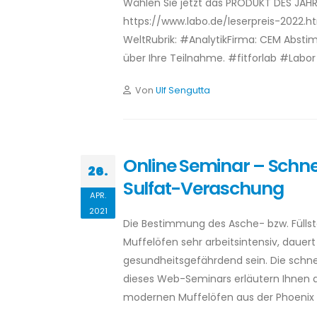
Wählen Sie jetzt das PRODUKT DES JAHRE
https://www.labo.de/leserpreis-2022.ht
WeltRubrik: #AnalytikFirma: CEM Abstim
über Ihre Teilnahme. #fitforlab #Lab
Von
Ulf Sengutta
Online Seminar – Schne
26.
Sulfat-Veraschung
APR.
2021
Die Bestimmung des Asche- bzw. Füllsto
Muffelöfen sehr arbeitsintensiv, dauer
gesundheitsgefährdend sein. Die schne
dieses Web-Seminars erläutern Ihnen d
modernen Muffelöfen aus der Phoenix 