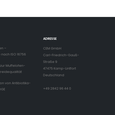
ADRESSE
en –
CEM GmbH
nach ISO 16756
Carl-Friedrich-Gauß-
Straße 9
zur Muffelofen-
47475 Kamp-Lintfort
treidequalität
Deutschland
ion von Antibiotika-
+49 2842 96 44 0
DGE