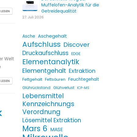
Muffelofen-Analytik für die
Getreidequalität
 LESEN
27. Juli 2026
Aschegehalt
Asche
Aufschluss
Discover
Druckaufschluss
EDGE
er Welt
Elementanalytik
e
Elementgehalt
Extraktion
Fettgehalt
Feuchtegehalt
Fettsäuren
 LESEN
Glührückstand
Glühverlust
ICP-MS
Lebensmittel
Kennzeichnungs
Verordnung
K
Lösemittel Extraktion
Mars 6
MASE