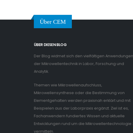
Über CEM
ÜBER DIESEN BLOG
Der Blog widmet sich den vielfältigen Anwendunge
der Mikrowellentechnik in Labor, Forschung und
Analytik.
Themen wie Mikrowellenaufschluss,
Mikrowellensynthese oder die Bestimmung von
Elementgehalten werden praxisnah erklärt und mit
Beispielen aus der Laborpraxis ergänzt. Ziel ist es,
Fachanwendern fundiertes Wissen und aktuelle
Entwicklungen rund um die Mikrowellentechnologie 
vermitteln.