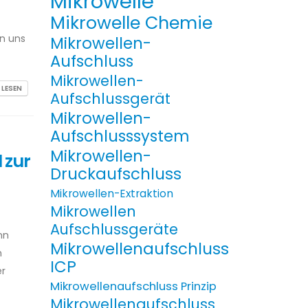
Mikrowelle
Mikrowelle Chemie
en uns
Mikrowellen-
Aufschluss
Mikrowellen-
 LESEN
Aufschlussgerät
Mikrowellen-
Aufschlusssystem
Mikrowellen-
 zur
Druckaufschluss
Mikrowellen-Extraktion
Mikrowellen
Aufschlussgeräte
nn
Mikrowellenaufschluss
n
ICP
er
Mikrowellenaufschluss Prinzip
Mikrowellenaufschluss