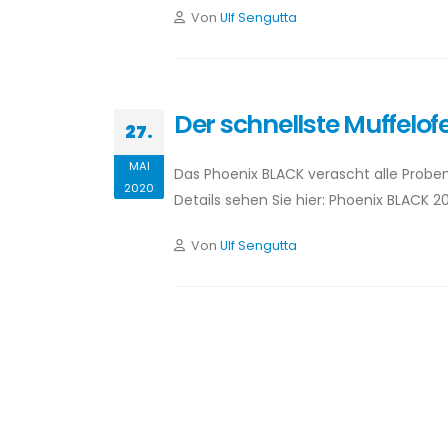
Von
Ulf Sengutta
Der schnellste Muffelof
27.
MAI
Das Phoenix BLACK verascht alle Proben
2020
Details sehen Sie hier: Phoenix BLACK 2
Von
Ulf Sengutta